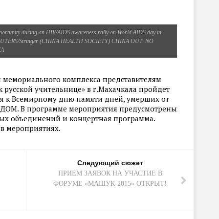
opportunity during an HIV/AIDS awareness rally on World AIDS day in
. REUTERS/Stringer (CHINA HEALTH SOCIETY) CHINA OUT. NO
NA
рии мемориального комплекса представителям
 русской учительнице» в г.Махачкала пройдет
я к Всемирному дню памяти дней, умерших от
ИДОМ. В программе мероприятия предусмотрены
ых объединений и концертная программа.
 в мероприятиях.
Следующий сюжет
ПРИЕМ ЗАЯВОК НА УЧАСТИЕ В
ФОРУМЕ «МАШУК-2015» ОТКРЫТ!