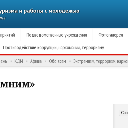
туризма и работы с молодежью
алы
приятий
Подведомственные учреждения
Фотогалерея
Противодействие коррупции, наркомании, терроризму
дежь
КДМ
Афиша
Обо всём
Экстремизм, терроризм, нарк
омним»
Соо