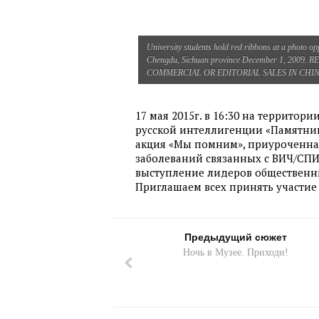
University students hold red ribbons at a photo 
Chengdu, Sichuan province December 1, 2009
COMMERCIAL OR EDITORIAL SALES IN CHI
17 мая 2015г. в 16:30 на террито
русской интеллигенции «Памятник
акция «Мы помним», приуроченна
заболеваний связанных с ВИЧ/СП
выступление лидеров общественн
Приглашаем всех принять участие
Предыдущий сюжет
Ночь в Музее. Приходи!