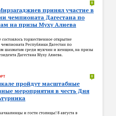
0
Мирзагаджиев принял участие в
ии чемпионата Дагестана по
ам на призы Муху Алиева
е состоялось торжественное открытие
 чемпионата Республики Дагестан по
им шахматам среди мужчин и женщин, на призы
езидента Дагестана Муху Алиева.
ОРТ
0
чкале пройдут масштабные
вные мероприятия в честь Дня
ьтурника
ачкалинцы и гости столицы! 8 августа в