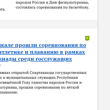
народов России и Дню физкультурника,
состоялись соревнования по баскетболу.
та.
0
чкале прошли соревнования по
атлетике и плаванию в рамках
киады среди госслужащих
6
рамках открытой Спартакиады государственных
х и муниципальных служащих Республики
посвящённой Году единства народов России и
ьтурника, прошли соревнования по лёгкой
 плаванию.