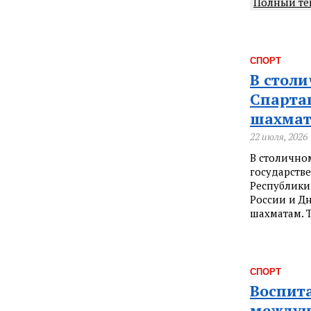
Полный те
СПОРТ
В стол
Спарта
шахма
22 июля, 2026
В столично
государств
Республики
России и Д
шахматам. 
СПОРТ
Воспит
междун