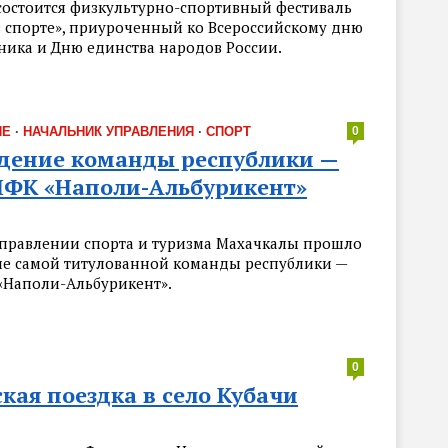
состоится физкультурно-спортивный фестиваль
в спорте», приуроченный ко Всероссийскому дню
ника и Дню единства народов России.
ИЕ
·
НАЧАЛЬНИК УПРАВЛЕНИЯ
·
СПОРТ
0
дение команды республики —
ЛФК «Наполи-Альбурикент»
управлении спорта и туризма Махачкалы прошло
е самой титулованной команды республики —
«Наполи-Альбурикент».
0
кая поездка в село Кубачи