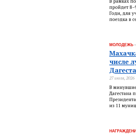
В рамках п
пройдет 8–
Годи, для у
поездка в с
МОЛОДЕЖЬ
Махачк
числе 
Дагест
27 июля, 2026
В минувшие
Дагестана 
Президента
из 11 муни
НАГРАЖДЕН