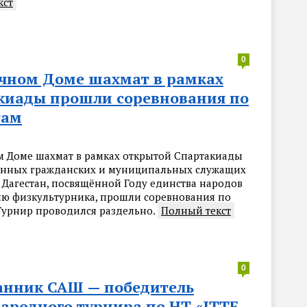
кст
0
ичном Доме шахмат в рамках
киады прошли соревнования по
там
м Доме шахмат в рамках открытой Спартакиады
енных гражданских и муниципальных служащих
 Дагестан, посвящённой Году единства народов
ню физкультурника, прошли соревнования по
Турнир проводился раздельно.
Полный текст
0
анник САШ — победитель
ародного турнира по НТ «ITTF