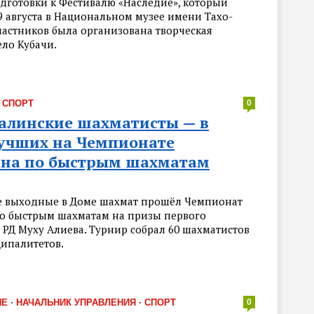
одготовки к Фестивалю «Наследие», который
9 августа в Национальном музее имени Тахо-
частников была организована творческая
ело Кубачи.
·
СПОРТ
0
алинские шахматисты — в
лучших на Чемпионате
ана по быстрым шахматам
 выходные в Доме шахмат прошёл Чемпионат
по быстрым шахматам на призы первого
 РД Муху Алиева. Турнир собрал 60 шахматистов
ципалитетов.
ИЕ
·
НАЧАЛЬНИК УПРАВЛЕНИЯ
·
СПОРТ
0