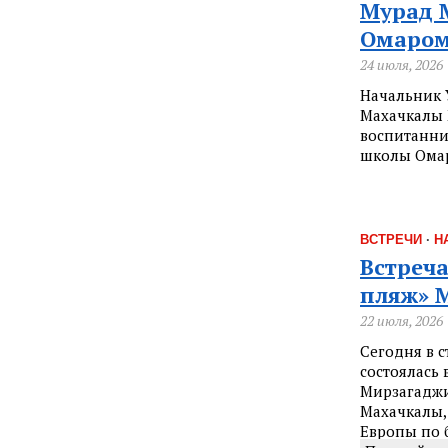
Мурад 
Омаром
24 июля, 2026
Начальник 
Махачкалы 
воспитанни
школы Омар
ВСТРЕЧИ
·
Н
Встреча
пляж» 
22 июля, 2026
Сегодня в 
состоялась
Мирзагаджи
Махачкалы,
Европы по 