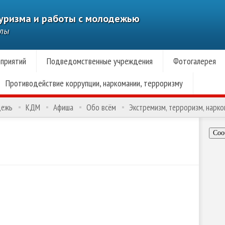
туризма и работы с молодежью
алы
приятий
Подведомственные учреждения
Фотогалерея
Противодействие коррупции, наркомании, терроризму
дежь
КДМ
Афиша
Обо всём
Экстремизм, терроризм, нарк
Соо