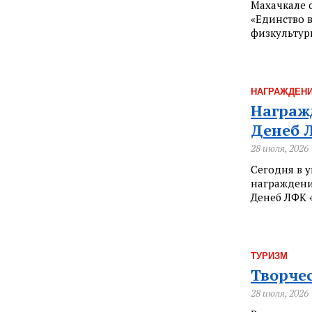
Махачкале 
«Единство 
физкультур
НАГРАЖДЕН
Награж
Денеб 
28 июля, 2026
Сегодня в 
награждени
Денеб ЛФК 
ТУРИЗМ
Творчес
28 июля, 2026