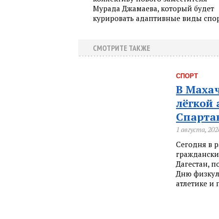
Мурада Джамаева, который будет
курировать адаптивные виды спор
СМОТРИТЕ ТАКЖЕ
СПОРТ
В Маха
лёгкой 
Спарта
1 августа, 202
Сегодня в 
граждански
Дагестан, 
Дню физкул
атлетике и