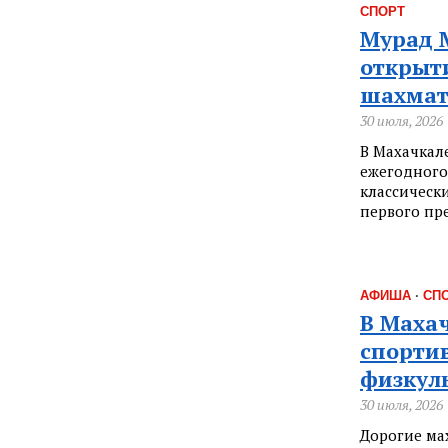
СПОРТ
Мурад 
открыт
шахмат
30 июля, 2026
В Махачкал
ежегодного
классическ
первого пр
АФИША
·
СП
В Маха
спорти
физкул
30 июля, 2026
Дорогие мах