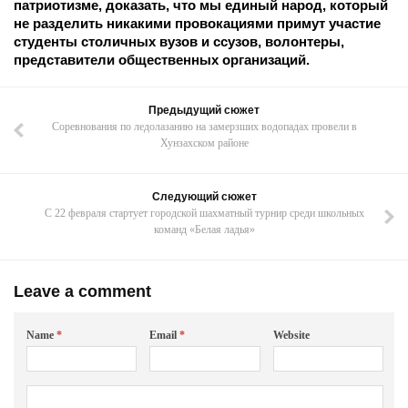
патриотизме, доказать, что мы единый народ, который
не разделить никакими провокациями примут участие
студенты столичных вузов и ссузов, волонтеры,
представители общественных организаций.
Предыдущий сюжет
Соревнования по ледолазанию на замерзших водопадах провели в
Хунзахском районе
Следующий сюжет
С 22 февраля стартует городской шахматный турнир среди школьных
команд «Белая ладья»
Leave a comment
Name
*
Email
*
Website