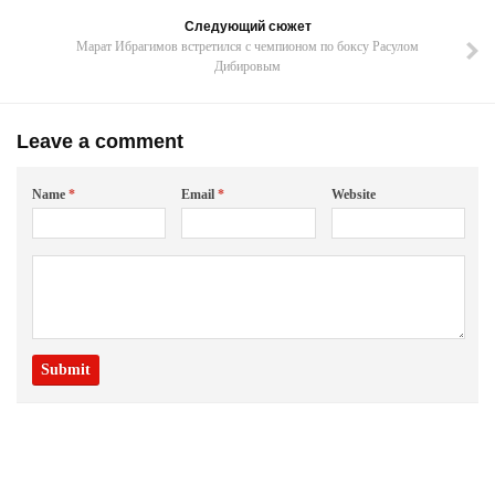
Следующий сюжет
Марат Ибрагимов встретился с чемпионом по боксу Расулом
Дибировым
Leave a comment
Name
*
Email
*
Website