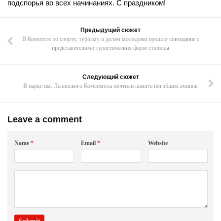
подспорья во всех начинаниях. С праздником!
Предыдущий сюжет
В Комитете по спорту, туризму и делам молодежи прошло совещание с
представителями туристических фирм столицы
Следующий сюжет
В парке им. Ленинского Комсомола почтили память погибших воинов
Leave a comment
Name
*
Email
*
Website