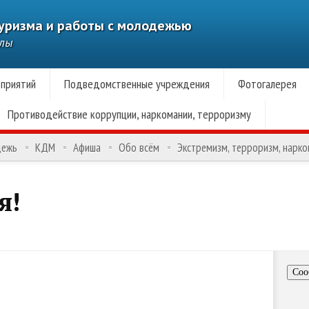
туризма и работы с молодежью
алы
приятий
Подведомственные учреждения
Фотогалерея
Противодействие коррупции, наркомании, терроризму
дежь
КДМ
Афиша
Обо всём
Экстремизм, терроризм, нарк
я!
Соо