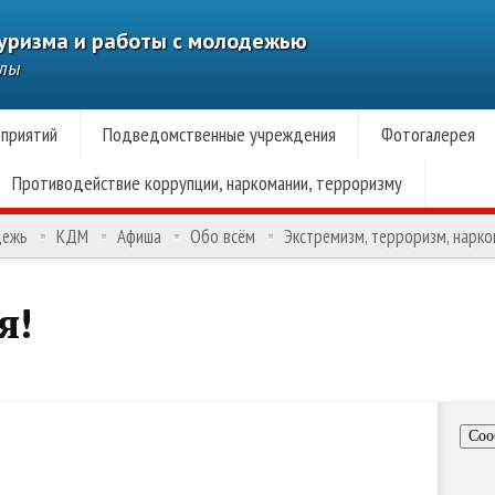
туризма и работы с молодежью
алы
приятий
Подведомственные учреждения
Фотогалерея
Противодействие коррупции, наркомании, терроризму
дежь
КДМ
Афиша
Обо всём
Экстремизм, терроризм, нарк
я!
Соо