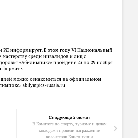
и РД информирует. В этом году VI Национальный
мастерству среди инвалидов и лиц с
ровья «Абилимпикс» пройдет с 23 по 29 ноября
м формате.
ацией можно ознакомиться на официальном
мпикс» abilympics-russia.ru
Следующий сюжет
В Комитете по спорту, туризму и делам
молодежи провели награждение
волонтеров Конституции