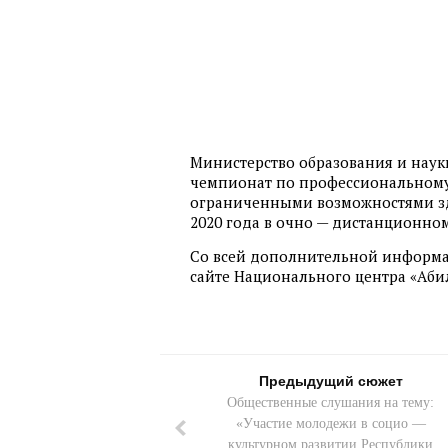
Министерство образования и наук
чемпионат по профессиональному 
ограниченными возможностями здо
2020 года в очно — дистанционно
Со всей дополнительной информ
сайте Национального центра «Абили
Предыдущий сюжет
Общественные слушания на тему:
«Участие молодежи в социо —
культурном развитии Республики