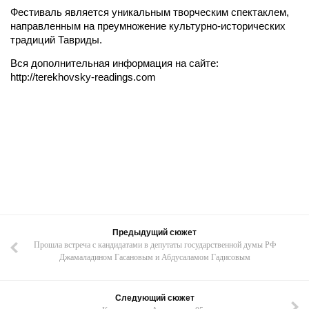
Фестиваль является уникальным творческим спектаклем,
направленным на преумножение культурно-исторических
традиций Тавриды.
Вся дополнительная информация на сайте:
http://terekhovsky-readings.com
Предыдущий сюжет
Прошла встреча с кандидатами в депутаты государственной думы РФ
Джамаладином Гасановым и Абдусаламом Гадисовым
Следующий сюжет