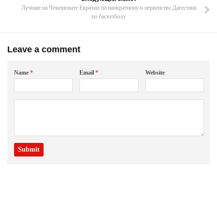
Лучшие на Чемпионате Евразии по панкратиону и первенстве Дагестана
по баскетболу
Leave a comment
Name
*
Email
*
Website