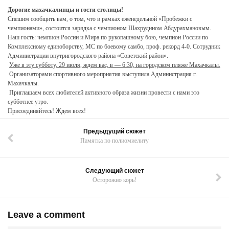
Дорогие махачкалинцы и гости столицы!
Спешим сообщить вам, о том, что в рамках еженедельной «Пробежки с
чемпионами», состоится зарядка с чемпионом Шахрудином Абдурахмановым.
Наш гость: чемпион России и Мира по рукопашному бою, чемпион России по
Комплексному единоборству, МС по боевому самбо, проф. рекорд 4-0. Сотрудник
Администрации внутригородского района «Советский район».
Уже в эту субботу, 29 июля, ждем вас, в — 6:30, на городском пляже Махачкалы.
Организаторами спортивного мероприятия выступила Администрация г.
Махачкалы.
Приглашаем всех любителей активного образа жизни провести с нами это
субботнее утро.
Присоединяйтесь! Ждем всех!
Предыдущий сюжет
Памятка по полиомиелиту
Следующий сюжет
Осторожно корь!
Leave a comment