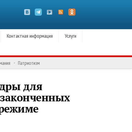
Контактная информация
Услуги
омания
Патриотизм
адры для
 законченных
 режиме