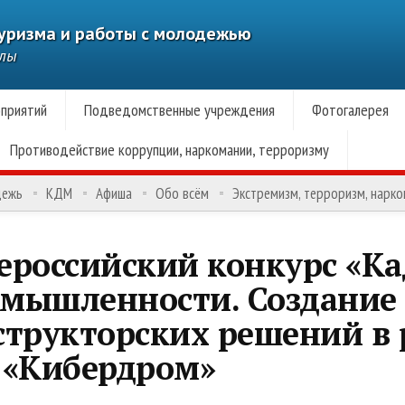
туризма и работы с молодежью
алы
приятий
Подведомственные учреждения
Фотогалерея
Противодействие коррупции, наркомании, терроризму
дежь
КДМ
Афиша
Обо всём
Экстремизм, терроризм, нарк
сероссийский конкурс «К
мышленности. Создание
структорских решений в
 «Кибердром»