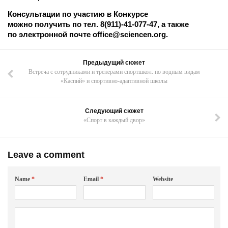
Консультации по участию в Конкурсе
можно получить по тел. 8(911)-41-077-47, а также
по электронной почте office@sciencen.org.
Предыдущий сюжет
Встреча с сотрудниками и тренерами спортшкол: по водным видам
«Каспий» и спортивно-адаптивной школы
Следующий сюжет
«Спорт в каждый двор»
Leave a comment
Name
*
Email
*
Website