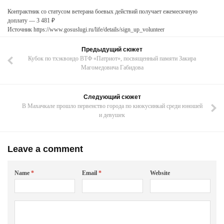
Контрактник со статусом ветерана боевых действий получает ежемесячную
доплату — 3 481 ₽
Источник https://www.gosuslugi.ru/life/details/sign_up_volunteer
Предыдущий сюжет
Кубок по тхэквондо ВТФ «Патриот», посвященный памяти Закира
Магомедовича Габидова
Следующий сюжет
В Махачкале прошло первенство города по киокусинкай среди юношей
и девушек
Leave a comment
Name
*
Email
*
Website