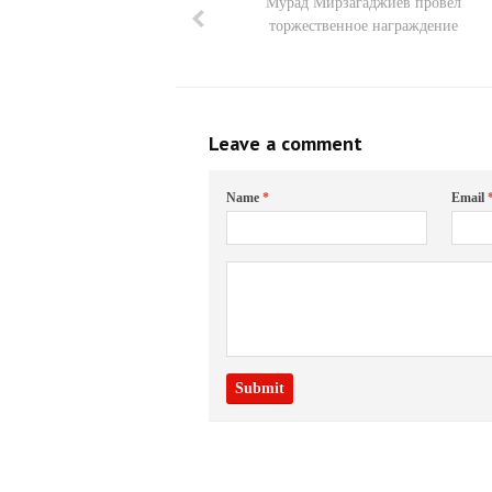
Мурад Мирзагаджиев провел
торжественное награждение
Leave a comment
Name
*
Email