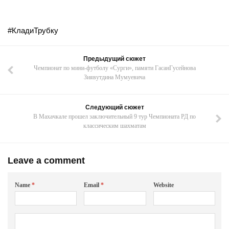
#КладиТрубку
Предыдущий сюжет
Чемпионат по мини-футболу «Сурги», памяти ГасанГусейнова
Зиявутдина Мумуевича
Следующий сюжет
В Махачкале прошел заключительный 9 тур Чемпионата РД по
классическим шахматам
Leave a comment
Name
*
Email
*
Website