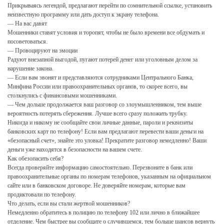
Прикрываясь легендой, предлагают перейти по сомнительной ссылке, установить
неизвестную программу или дать доступ к экрану телефона.
— На вас давят
Мошенники ставят условия и торопят, чтобы не было времени все обдумать и
посоветоваться.
— Провоцируют на эмоции
Радуют внезапной выгодой, пугают потерей денег или уголовным делом за
нарушение закона.
— Если вам звонят и представляются сотрудниками Центрального Банка,
Минфина России или правоохранительных органов, то скорее всего, вы
столкнулись с финансовыми мошенниками.
— Чем дольше продолжается ваш разговор со злоумышленником, тем выше
вероятность потерять сбережения. Лучше всего сразу положить трубку.
️Никогда и никому не сообщайте свои личные данные, пароли и реквизиты
банковских карт по телефону! Если вам предлагают перевести ваши деньги на
«безопасный счет», знайте это уловка! Прекратите разговор немедленно! Ваши
деньги уже находятся в безопасности на вашем счете.
Как обезопасить себя?
Всегда проверяйте информацию самостоятельно. Перезвоните в банк или
правоохранительные органы по номерам телефонов, указанным на официальном
сайте или в банковском договоре. Не доверяйте номерам, которые вам
продиктовали по телефону.
Что делать, если вы стали жертвой мошенников?
Немедленно обратитесь в полицию по телефону 102 или лично в ближайшее
отделение. Чем быстрее вы сообщите о случившемся, тем больше шансов вернуть