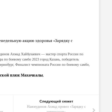
женедельную акцию здоровья «Зарядку с
удинов Ахмад Хайбулаевич — мастер спорта России по
а по боевому самбо 2023 город Казань, победитель
еринбург, Финалист чемпионата России по боевому самбо,
одской пляж Махачкалы.
Следующий сюжет
Нажмудинов Ахмад провел «Зарядку с
ом
чемпионом»