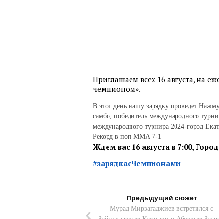
Приглашаем всех 16 августа, на е
чемпионом».
В этот день нашу зарядку проведет Нажм
самбо, победитель международного турнир
международного турнира 2024-город Екат
Рекорд в поп ММА 7-1
Ждем вас 16 августа в 7:00, Гор
#зарядкасЧемпионами
Предыдущий сюжет
Мурад Мирзагаджиев встретился с
Зайпуллаевым Камилем и Абуевым Заур