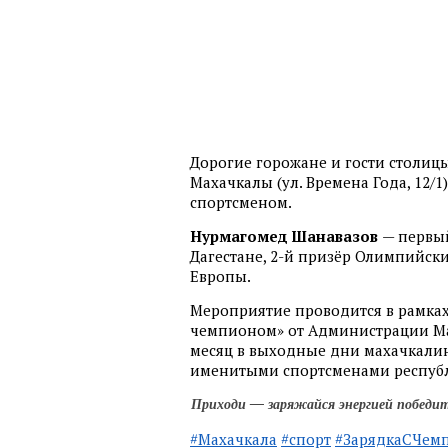
Дорогие горожане и гости столицы!
Махачкалы (ул. Времена Года, 12/
спортсменом.
Нурмагомед Шанавазов
— первый
Дагестане, 2-й призёр Олимпийск
Европы.
Мероприятие проводится в рамках
чемпионом» от Администрации Ма
месяц в выходные дни махачкалин
именитыми спортсменами республи
Приходи — заряжайся энергией победит
#Махачкала
#спорт
#ЗарядкаСЧем