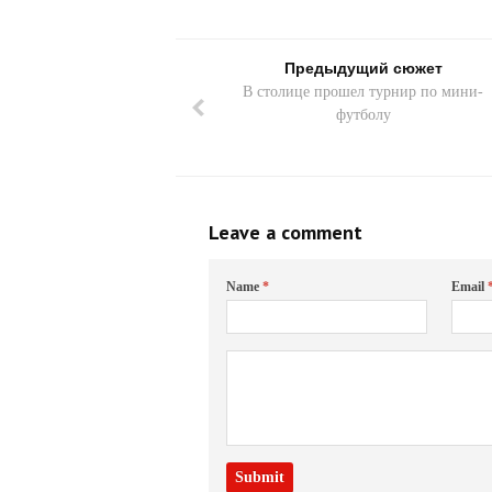
Предыдущий сюжет
В столице прошел турнир по мини-
футболу
Leave a comment
Name
*
Email