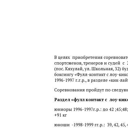
В целях приобретения соревнова
спортсменов, тренеров и судей с 
(пос. Кяхулай, ул. Школьная, 32) 
боксингу «Фулл-контакт с лоу-кико
1996-1997 г.г.р., в разделе «кик-лай
Соревнования пройдут по следую
Раздел «фулл контакт с лоу-кик
юниоры 1996-1997г.р.: до 42 ;45;48;5
+91 кг
юноши -1998-1999 гг.р.: 39, 42, 45, 48, 