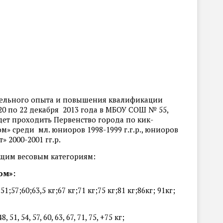
тельного опыта и повышения квалификации
20 по 22 декабря 2013 года в МБОУ СОШ № 55,
будет проходить Первенство города по кик-
м» среди мл. юниоров 1998-1999 г.г.р., юниоров
т» 2000-2001 гг.р.
щим весовым категориям:
ом»:
1;57;60;63,5 кг;67 кг;71 кг;75 кг;81 кг;86кг; 91кг;
51, 54, 57, 60, 63, 67, 71, 75, +75 кг;