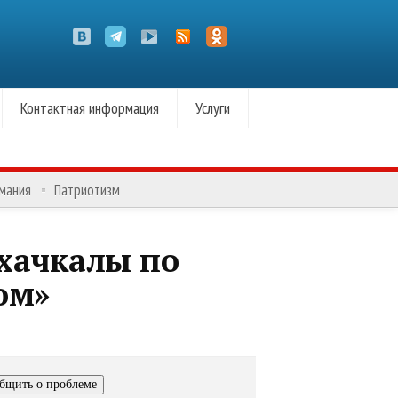
Контактная информация
Услуги
омания
Патриотизм
ахачкалы по
ом»
бщить о проблеме