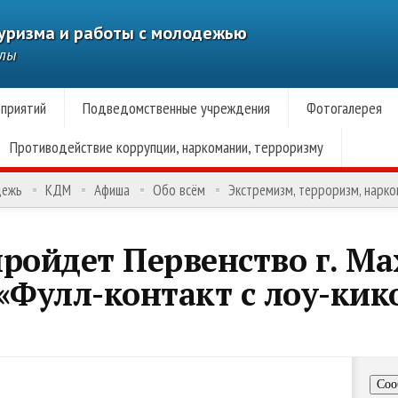
туризма и работы с молодежью
алы
приятий
Подведомственные учреждения
Фотогалерея
Противодействие коррупции, наркомании, терроризму
дежь
КДМ
Афиша
Обо всём
Экстремизм, терроризм, нарк
ройдет Первенство г. М
«Фулл-контакт с лоу-кик
Соо