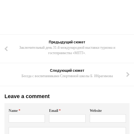
Предыдущий сюжет
Заключительный день 31-й международной выставки туризма и
гостеприимства «MITT».
Следующий сюжет
Беседа с воспитанниками Спортивной школы Б. Ибрагимова
Leave a comment
Name
*
Email
*
Website