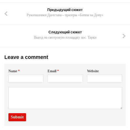
Предыдущий сюжет
Рукопашники Дагестана – призеры «Битвы на Дону»
Следующий сюжет
Выезд на смотровую площадку пос. Тарки
Leave a comment
Name
*
Email
*
Website