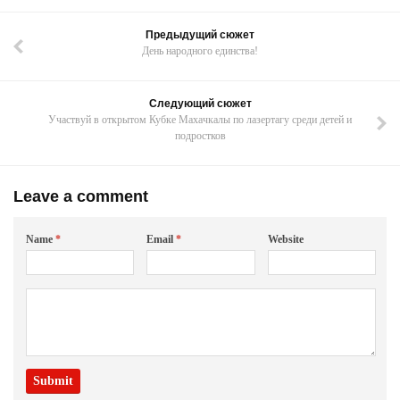
Предыдущий сюжет
День народного единства!
Следующий сюжет
Участвуй в открытом Кубке Махачкалы по лазертагу среди детей и
подростков
Leave a comment
Name
*
Email
*
Website