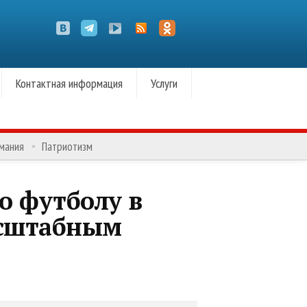
Контактная информация
Услуги
омания
Патриотизм
о футболу в
асштабным