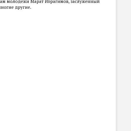
елам молодежи Марат Ибрагимов, заслуженный
многие другие.