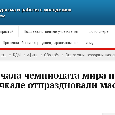
туризма и работы с молодежью
алы
приятий
Подведомственные учреждения
Фотогалерея
Противодействие коррупции, наркомании, терроризму
дежь
КДМ
Афиша
Обо всём
Экстремизм, терроризм, нарк
ачала чемпионата мира п
ачкале отпраздновали м