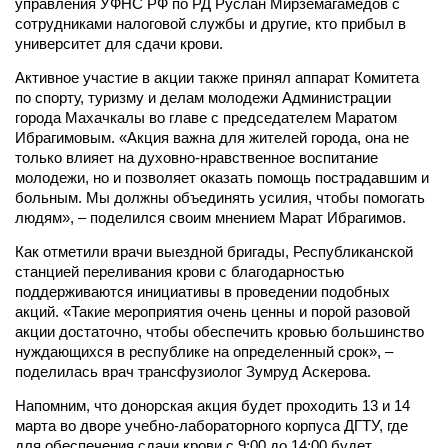
управления УФНС РФ по РД Руслан Мирземагамедов с
сотрудниками налоговой службы и другие, кто прибыл в
университет для сдачи крови.
Активное участие в акции также принял аппарат Комитета
по спорту, туризму и делам молодежи Администрации
города Махачкалы во главе с председателем Маратом
Ибрагимовым. «Акция важна для жителей города, она не
только влияет на духовно-нравственное воспитание
молодежи, но и позволяет оказать помощь пострадавшим и
больным. Мы должны объединять усилия, чтобы помогать
людям», – поделился своим мнением Марат Ибрагимов.
Как отметили врачи выездной бригады, Республиканской
станцией переливания крови с благодарностью
поддерживаются инициативы в проведении подобных
акций. «Такие мероприятия очень ценны и порой разовой
акции достаточно, чтобы обеспечить кровью большинство
нуждающихся в республике на определенный срок», –
поделилась врач трансфузиолог Зумруд Аскерова.
Напомним, что донорская акция будет проходить 13 и 14
марта во дворе учебно-лабораторного корпуса ДГТУ, где
для обеспечения сдачи крови с 9:00 до 14:00 будет