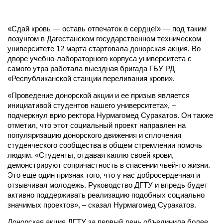
«Сдай кровь — оставь отпечаток в сердце!» — под таким
лозунгом в Дагестанском государственном техническом
университете 12 марта стартовала донорская акция. Во
дворе учебно-лабораторного корпуса университета с
самого утра работала выездная бригада ГБУ РД
«Республиканской станции переливания крови».
«Проведение донорской акции и ее призыв является
инициативой студентов нашего университета», –
подчеркнул врио ректора Нурмагомед Суракатов. Он также
отметил, что этот социальный проект направлен на
популяризацию донорского движения и сплочения
студенческого сообщества в общем стремлении помочь
людям. «Студенты, отдавая каплю своей крови,
демонстрируют сопричастность в спасении чьей-то жизни.
Это еще один признак того, что у нас добросердечная и
отзывчивая молодежь. Руководство ДГТУ и впредь будет
активно поддерживать реализацию подобных социально
значимых проектов», – сказал Нурмагомед Суракатов.
Донорская акция ДГТУ за первый день объединила более