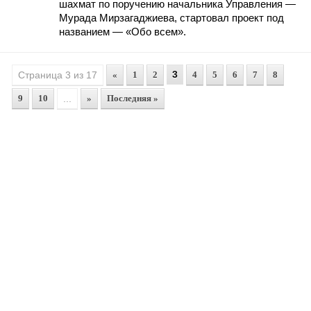
шахмат по поручению начальника Управления —
Мурада Мирзагаджиева, стартовал проект под
названием — «Обо всем».
3
Страница 3 из 17
«
1
2
4
5
6
7
8
9
10
...
»
Последняя »