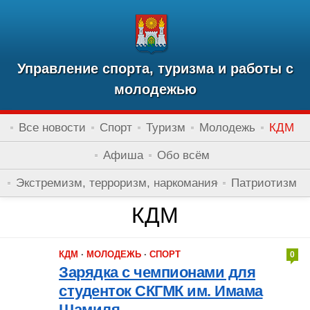
Управление спорта, туризма и работы с
молодежью
Все новости
Спорт
Туризм
Молодежь
КДМ
Афиша
Обо всём
Экстремизм, терроризм, наркомания
Патриотизм
КДМ
КДМ
·
МОЛОДЕЖЬ
·
СПОРТ
0
Зарядка с чемпионами для
студенток СКГМК им. Имама
Шамиля