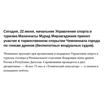
Сегодня, 22 июня, начальник Управления спорта и
туризма Махачкалы Мурад Мирзагаджиев принял
участие в торжественном открытии Чемпионата города
по гонкам дронов (беспилотных воздушных судов).
Чемпионат проходит при организации и поддержке Управления спорта и
туризма столицы и Регионального отделения Федерации гонок дронов
России в Республике Дагестан. Соревнования проводятся в двух
дисциплинах — «Класс 75 мм» и «Технический симулятор» — в личном и
командном зачётах.