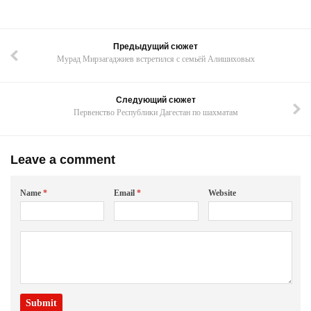
Предыдущий сюжет
Мурад Мирзагаджиев встретился с семьёй Алишиховых
Следующий сюжет
Первенство Республики Дагестан по шахматам
Leave a comment
Name
*
Email
*
Website