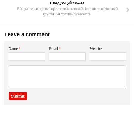
Следующий сюжет
В Управлении прошла презентация женской сборной волейбольной
команды «Столица-Махачкала»
Leave a comment
Name
*
Email
*
Website