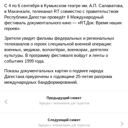
С 4 по 6 сентября в Кумыкском театре им. А.П. Салаватова,
в Махачкале, телеканал RT совместно с правительством
Республики Дагестан проведёт II Международный
фестиваль документального кино — «RT.Док: Время наших
героев».
Зрители увидят фильмы федеральных и региональных
телеканалов о героях специальной военной операции:
военных, медиках, волонтёрах, военкорах, деятелях
культуры. В программу фестиваля войдут и ленты о
событиях 1999 года.
Показы документальных картин о подвиге народа
Дагестана приурочены к годовщине 25-летия разгрома
международных бандформирований.
Предыдущий сюжет
Зарядка с чемпионом для туристов
Следующий сюжет
Зарядка с чемпионами для туристов