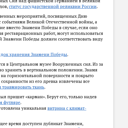
нных Сил над фашистской Германией в Великой
дов,
статус государственной реликвии России
.
ственных мероприятий, посвященных Дню
 с событиями Великой Отечественной войны, а
ие вместо Знамени Победы в случае, если оно
я реставрационных работ, могут использоваться
й Знамени Победы должен соответствовать виду
ядок хранения Знамени Победы
.
я в Центральном музее Вооруженных сил. Из за
но хранить в вертикальном положении. Знамя
 на горизонтальной поверхности и покрыто
сохранности из его древка извлечены все
и травмировать ткань
.
ыл пришит «карман». Берут его, только надев
м футляре
.
готовлена уникальная
витрина с климат-
ящее время доступен дубликат Знамени,