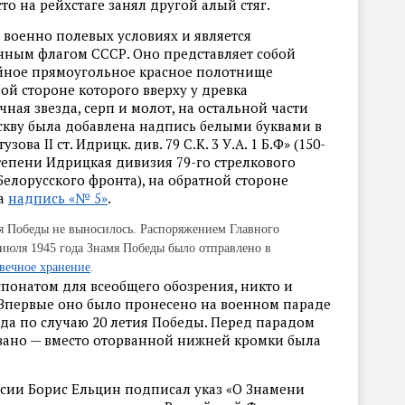
то на рейхстаге занял другой алый стяг.
 военно полевых условиях и является
ным флагом СССР. Оно представляет собой
йное прямоугольное красное полотнище
вой стороне которого вверху у древка
ая звезда, серп и молот, на остальной части
кву была добавлена надпись белыми буквами в
зова II ст. Идрицк. див. 79 C.К. 3 У.А. 1 Б.Ф» (150-
степени Идрицкая дивизия 79-го стрелкового
Белорусского фронта), на обратной стороне
ка
надпись «№ 5»
.
я Победы не выносилось. Распоряжением Главного
июля 1945 года Знамя Победы было отправлено в
 вечное хранение
.
спонатом для всеобщего обозрения, никто и
. Впервые оно было пронесено на военном параде
ода по случаю 20 летия Победы. Перед парадом
вано — вместо оторванной нижней кромки была
ссии Борис Ельцин подписал указ «О Знамени