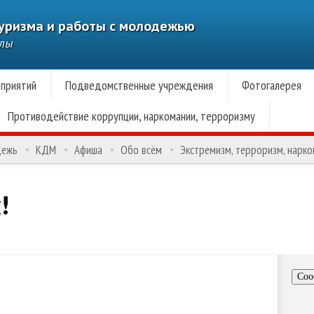
туризма и работы с молодежью
алы
приятий
Подведомственные учреждения
Фотогалерея
Противодействие коррупции, наркомании, терроризму
дежь
КДМ
Афиша
Обо всём
Экстремизм, терроризм, нарк
!
Соо