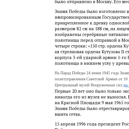
было отправлено в Москву. Его мес
Знамя Победы было изготовлено в
импровизированным Государствен
прикрепленное к древку односло
размером 82 см на 188 см, на лице
изображены серебряные пятиконечн
полотнища перед отправкой в Мос
четыре строки: «150 стр. ордена Куту
ая стрелковая ордена Кутузова II 
корпуса 3-ей ударной армии 1-го 
полотнища в нижнем углу у древ
На Парад Победы 24 июня 1945 года Знам
политуправления Советской Армии от 10 
Центральный музей Вооруженных сил
на
Первые 20 лет оно было только эк
никогда его из музея не выносил
на Красной Площади 9 мая 1965 г
Знамя Победы было отреставриро
вшита сетка.
15 апреля 1996 года президент Ро