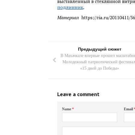
выставленный в стеклянной витри
подлинник
.
Материал
https://ria.ru/20110411/3
Предыдущий сюжет
В Махачкале впервые прошел масштабн
Молодежный патриотический фестивал
«15 дней до Победы»
Leave a comment
Name
*
Email