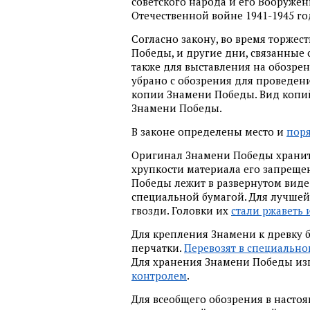
советского народа и его Вооруже
Отечественной войне 1941-1945 го
Согласно закону, во время торже
Победы, и другие дни, связанные
также для выставления на обозрен
убрано с обозрения для проведени
копии Знамени Победы. Вид копи
Знамени Победы.
В законе определены место и
пор
Оригинал Знамени Победы хранитс
хрупкости материала его запреще
Победы лежит в развернутом виде
специальной бумагой. Для лучшей 
гвозди. Головки их
стали ржаветь 
Для крепления Знамени к древку б
перчатки.
Перевозят в специально
Для хранения Знамени Победы из
контролем
.
Для всеобщего обозрения в насто