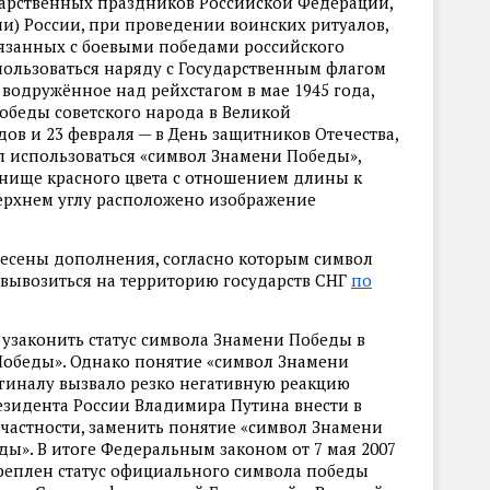
дарственных праздников Российской Федерации,
и) России, при проведении воинских ритуалов,
вязанных с боевыми победами российского
ользоваться наряду с Государственным флагом
 водружённое над рейхстагом в мае 1945 года,
Победы советского народа в Великой
дов и 23 февраля — в День защитников Отечества,
л использоваться «символ Знамени Победы»,
нище красного цвета с отношением длины к
верхнем углу расположено изображение
внесены дополнения, согласно которым символ
вывозиться на территорию государств СНГ
по
 узаконить статус символа Знамени Победы в
Победы». Однако понятие «символ Знамени
игиналу вызвало резко негативную реакцию
езидента России Владимира Путина внести в
 частности, заменить понятие «символ Знамени
ы». В итоге Федеральным законом от 7 мая 2007
реплен статус официального символа победы