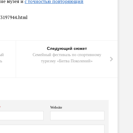
не музея и
с точностью повторяющий
63197944.html
Следующий сюжет
ый
Семейный фестиваль по спортивному
ь
туризму «Битва Поколений»
*
Website