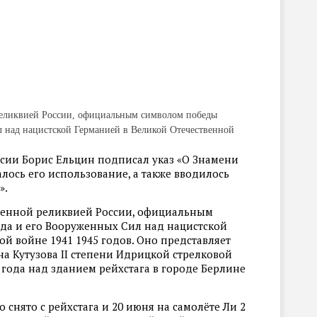
 реликвией России, официальным символом победы
л над нацистcкой Германией в Великой Отечественной
ссии Борис Ельцин подписал указ «О Знамени
лось его использование, а также вводилось
».
твенной реликвией России, официальным
да и его Вооруженных Сил над нацистcкой
й войне 1941 1945 годов. Оно представляет
а Кутузова II степени Идрицкой стрелковой
 года над зданием рейхстага в городе Берлине
 снято с рейхстага и 20 июня на самолёте Ли 2