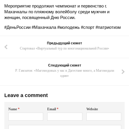
Мероприятие продолжил чемпионат и первенство г.
Махачкалы по пляжному волейболу среди мужчин и
женщин, посвященный Дню России.
#ДеньРоссии #Махачкала #молодежь #спорт #патриотизм
Предыдущий сюжет
Стартовал «Виртуальный тур по многонациональной России»
Следующий сюжет
Р. Гамзатов: «Магомедовых у нас в Дагестане много, а Магомедали
один»
Leave a comment
Name
*
Email
*
Website