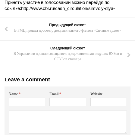
Принять участие в голосовании можно перейдя по
ссылке:http://www.cbr.ru/cash_circulation/simvoly-dlya-
Предыдущий сюжет
В РМЦ прошел просмотр документального фильма «Сильные духом»
Следующий сюжет
В Управлении прошло совещание с представителями ведущих ВУЗов и
ССУЗов столицы
Leave a comment
Name
*
Email
*
Website