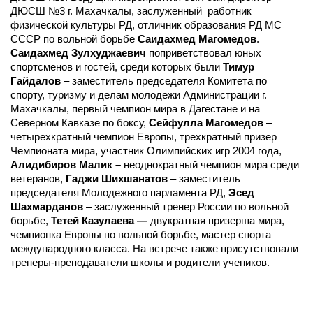
ДЮСШ №3 г. Махачкалы, заслуженный работник
физической культуры РД, отличник образования РД МС
СССР по вольной борьбе
Саидахмед Магомедов
.
Саидахмед Зулхуджаевич
поприветствовал юных
спортсменов и гостей, среди которых были
Тимур
Гайдалов
– заместитель председателя Комитета по
спорту, туризму и делам молодежи Администрации г.
Махачкалы, первый чемпион мира в Дагестане и на
Северном Кавказе по боксу,
Сейфулла Магомедов
–
четырехкратный чемпион Европы, трехкратный призер
Чемпионата мира, участник Олимпийских игр 2004 года,
Алидибиров Малик –
неоднократный чемпион мира среди
ветеранов,
Гаджи Шихшанатов
– заместитель
председателя Молодежного парламента РД,
Эсед
Шахмарданов
– заслуженный тренер России по вольной
борьбе,
Тетей Казулаева —
двукратная призерша мира,
чемпионка Европы по вольной борьбе, мастер спорта
международного класса
. На встрече также присутствовали
тренеры-преподаватели школы и родители учеников.