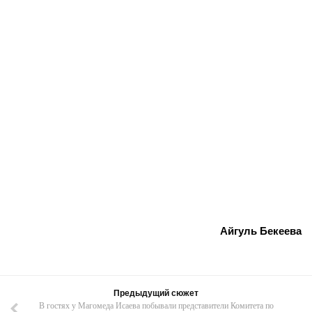
Айгуль Бекеева
Предыдущий сюжет
В гостях у Магомеда Исаева побывали представители Комитета по