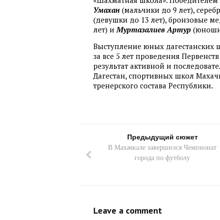
«Шахматная школа». Победителем 
Умахан
(мальчики до 9 лет), сере
(девушки до 13 лет), бронзовые 
лет) и
Муртазалиев Артур
(юноши 
Выступление юных дагестанских ш
за все 5 лет проведения Первенств
результат активной и последоват
Дагестан, спортивных школ Махачк
тренерского состава Республики.
Предыдущий сюжет
В Махачкале завершился Чемпионат
города по футболу
Leave a comment