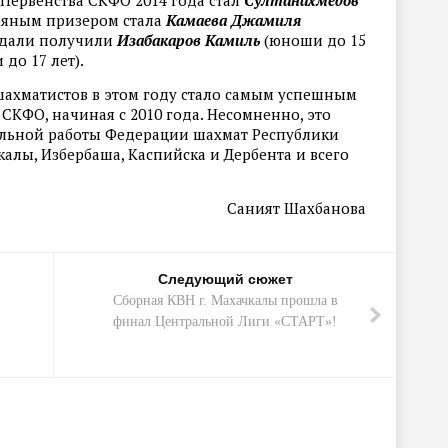
Первенства СКФО 2014 года стал
Султанахмедов
бряным призером стала
Камаева Джамиля
медали получили
Изабакаров Камиль
(юноши до 15
до 17 лет).
ахматистов в этом году стало самым успешным
 СКФО, начиная с 2010 года. Несомненно, это
ельной работы Федерации шахмат Республики
алы, Избербаша, Каспийска и Дербента и всего
Саният Шахбанова
Следующий сюжет
Сборная КВН г. Махачкалы прошла в
финал Центральной Лиги «СТАРТ»!