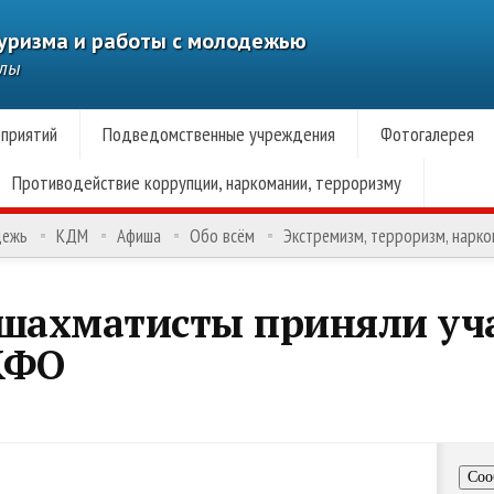
туризма и работы с молодежью
алы
приятий
Подведомственные учреждения
Фотогалерея
Противодействие коррупции, наркомании, терроризму
дежь
КДМ
Афиша
Обо всём
Экстремизм, терроризм, нарк
 шахматисты приняли уча
КФО
Соо