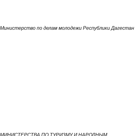
Министерство по делам молодежи Республики Дагестан
МИНИСТЕРСТВА ПО ТУРИЗМУ И НАРОДНЫМ