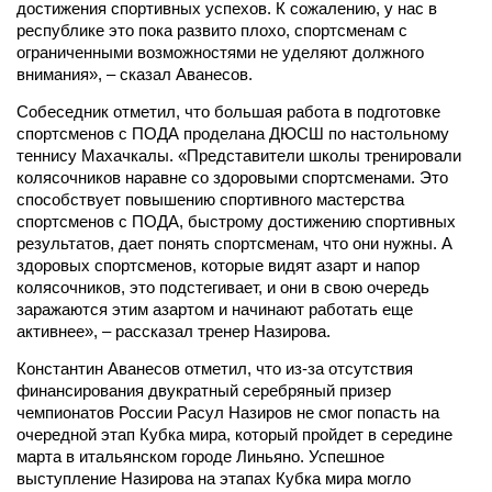
достижения спортивных успехов. К сожалению, у нас в
республике это пока развито плохо, спортсменам с
ограниченными возможностями не уделяют должного
внимания», – сказал Аванесов.
Собеседник отметил, что большая работа в подготовке
спортсменов с ПОДА проделана ДЮСШ по настольному
теннису Махачкалы. «Представители школы тренировали
колясочников наравне со здоровыми спортсменами. Это
способствует повышению спортивного мастерства
спортсменов с ПОДА, быстрому достижению спортивных
результатов, дает понять спортсменам, что они нужны. А
здоровых спортсменов, которые видят азарт и напор
колясочников, это подстегивает, и они в свою очередь
заражаются этим азартом и начинают работать еще
активнее», – рассказал тренер Назирова.
Константин Аванесов отметил, что из-за отсутствия
финансирования двукратный серебряный призер
чемпионатов России Расул Назиров не смог попасть на
очередной этап Кубка мира, который пройдет в середине
марта в итальянском городе Линьяно. Успешное
выступление Назирова на этапах Кубка мира могло