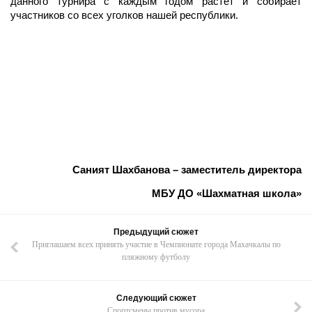
данного турнира с каждым годом растет и собирает
участников со всех уголков нашей республики.
Саният Шахбанова – заместитель директора
МБУ ДО «Шахматная школа»
Предыдущий сюжет
Приглашаем всех принять участие в Чемпионате города Махачкалы по
пляжному футболу
Следующий сюжет
Спортсмены против мусора