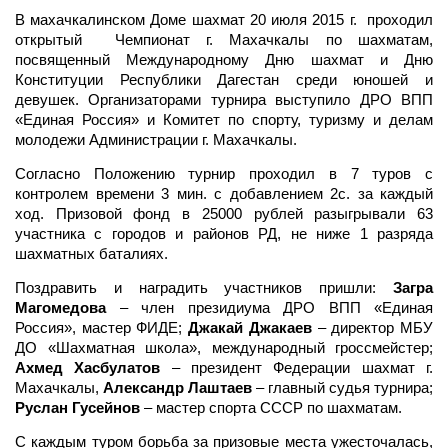
В махачкалинском Доме шахмат 20 июля 2015 г. проходил
открытый Чемпионат г. Махачкалы по шахматам,
посвященный Международному Дню шахмат и Дню
Конституции Республики Дагестан среди юношей и
девушек. Организаторами турнира выступило ДРО ВПП
«Единая Россия» и Комитет по спорту, туризму и делам
молодежи Администрации г. Махачкалы.
Согласно Положению турнир проходил в 7 туров с
контролем времени 3 мин. с добавлением 2с. за каждый
ход. Призовой фонд в 25000 рублей разыгрывали 63
участника с городов и районов РД, не ниже 1 разряда
шахматных баталиях.
Поздравить и наградить участников пришли:
Загра
Магомедова
– член президиума ДРО ВПП «Единая
Россия», мастер ФИДЕ;
Джакай Джакаев
– директор МБУ
ДО «Шахматная школа», международный гроссмейстер;
Ахмед Хасбулатов
– президент Федерации шахмат г.
Махачкалы,
Александр Лаштаев
– главный судья турнира;
Руслан Гусейнов
– мастер спорта СССР по шахматам.
С каждым туром борьба за призовые места ужесточалась,