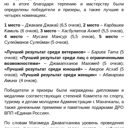
но в итоге благодаря терпению и мастерству были
определены победители и призеры, а также лучшие в
четырех номинациях.
1 место
–
Джакаев Джакай
(6,5 очков),
2 место
–
Кардашев
Камиль
(6 очков),
3 место
–
Хасбулатов Ахмед
(5,5 очков),
4 место
–
Мусаев Мансур
(5,5 очков),
5 место
–
Сулейманов Сулейман
(5 очков).
«Лучший результат среди ветеранов»
–
Бариев Тата
(5
очков);
«Лучший результат среди лиц с ограниченными
возможностями»
–
Джаватханов Магомед
(5 очков);
«Лучший результат среди юношей»
–
Амиров Асхаб
(5
очков);
«Лучший результат среди женщин»
–
Абакарова
Амина
(4 очков).
Победители и призеры были награждены дипломами и
медалями соответствующих степеней Комитета по спорту,
туризму и делам молодежи Администрации г. Махачкалы, а
также денежными премиями и памятными подарками ДРО
ВПП «Единая Россия».
По словам Магомеда Джаватханова уровень проведения