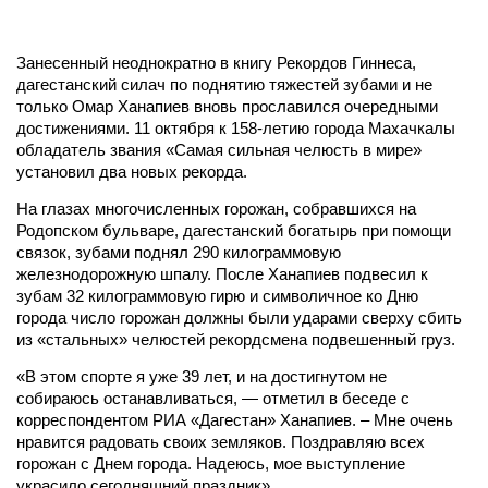
Занесенный неоднократно в книгу Рекордов Гиннеса,
дагестанский силач по поднятию тяжестей зубами и не
только Омар Ханапиев вновь прославился очередными
достижениями. 11 октября к 158-летию города Махачкалы
обладатель звания «Самая сильная челюсть в мире»
установил два новых рекорда.
На глазах многочисленных горожан, собравшихся на
Родопском бульваре, дагестанский богатырь при помощи
связок, зубами поднял 290 килограммовую
железнодорожную шпалу. После Ханапиев подвесил к
зуба
м 32 килограммовую гирю и символичное ко Дню
города число горожан должны были ударами сверху сбить
из «стальных» челюстей рекордсмена подвешенный груз.
«В этом спорте я уже 39 лет, и на достигнутом не
собираюсь останавливаться, — отметил в беседе с
корреспондентом РИА «Дагестан» Ханапиев. – Мне очень
нравится радовать своих земляков. Поздравляю всех
горожан с Днем города. Надеюсь, мое выступление
украсило сегодняшний праздник».