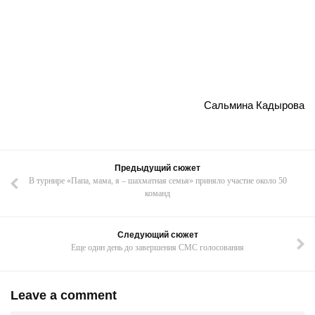
Сальмина Кадырова
Предыдущий сюжет
В турнире «Папа, мама, я – шахматная семья» приняло участие около 50
команд
Следующий сюжет
Еще один день до завершения СМС голосования
Leave a comment