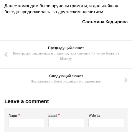
Далее командам были вручены грамоты, и дальнейшая
беседа продолжилась за дружеским чаепитием.
Сальмина Кадырова
Предыдущий сюжет
Конкурс для школьников и студентов, посвященный 75-летию Битвы за
Москву
Следующий сюжет
Поздравляем с Днем российского студенчества!
Leave a comment
Name
*
Email
*
Website