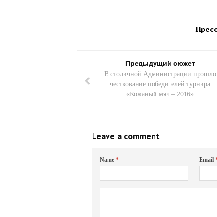
Пресс
Предыдущий сюжет
В столичной Администрации прошло
чествование победителей турнира
«Кожаный мяч – 2016»
Leave a comment
Name
*
Email