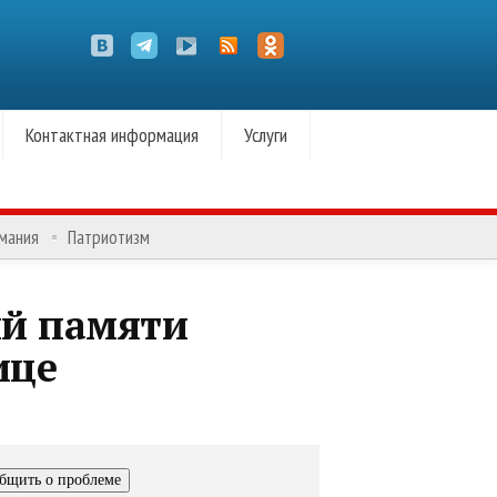
Контактная информация
Услуги
омания
Патриотизм
ый памяти
ице
бщить о проблеме