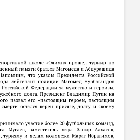
 спортивной школе «Олимп» прошел турнир по
ященный памяти братьев Магомеда и Абдурашида
Напомним, что указом Президента Российской
 года лейтенант полиции Магомед Нурбагандов
 Российской Федерации за мужество и героизм,
ужебного долга. Президент Владимир Путин на
ого назвал его «настоящим героем, настоящим
смерти остался верен присяге, долгу и своему
принимало участие более 20 футбольных команд,
са Мусаев, заместитель мэра Запир Алхасов,
у, туризму и делам молодежи Марат Ибрагимов,