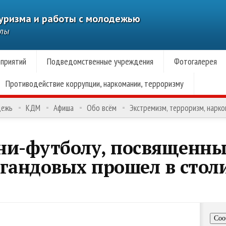
туризма и работы с молодежью
алы
приятий
Подведомственные учреждения
Фотогалерея
Противодействие коррупции, наркомании, терроризму
дежь
КДМ
Афиша
Обо всём
Экстремизм, терроризм, нарк
ни-футболу, посвященн
агандовых прошел в стол
Соо