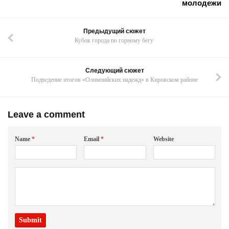
молодежи
Предыдущий сюжет
Кубок города по горному бегу
Следующий сюжет
Подведение итогов «Олимпийских надежд» в Кировском районе
Leave a comment
Name
*
Email
*
Website