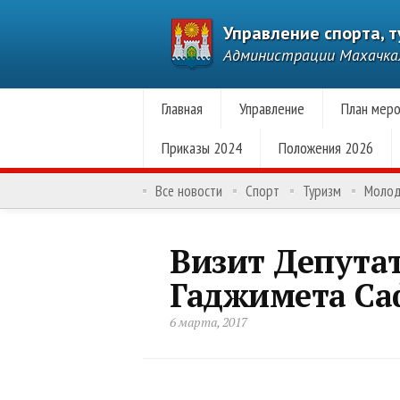
Управление спорта, 
Администрации Махачк
Главная
Управление
План меро
Приказы 2024
Положения 2026
Все новости
Спорт
Туризм
Моло
Визит Депута
Гаджимета Са
6 марта, 2017