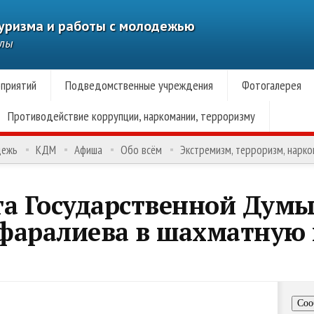
туризма и работы с молодежью
алы
приятий
Подведомственные учреждения
Фотогалерея
Противодействие коррупции, наркомании, терроризму
дежь
КДМ
Афиша
Обо всём
Экстремизм, терроризм, нарк
та Государственной Дум
фаралиева в шахматную
Соо