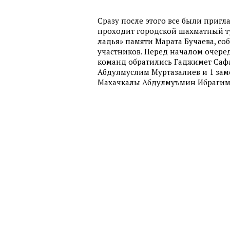
Сразу после этого все были пригл
проходит городской шахматный т
ладья» памяти Марата Бучаева, со
участников. Перед началом очеред
команд обратились Гаджимет Сафа
Абдулмуслим Муртазалиев и 1 зам
Махачкалы Абдулмуъмин Ибрагим