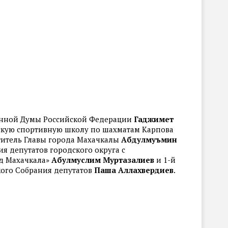
твенной Думы Российской Федерации
Гаджимет
кую спортивную школу по шахматам Карпова
ститель Главы города Махачкалы
Абдулмуъмин
ия депутатов городского округа с
д Махачкала»
Абулмуслим Муртазалиев
и 1-й
кого Собрания депутатов
Паша Аллахвердиев
.