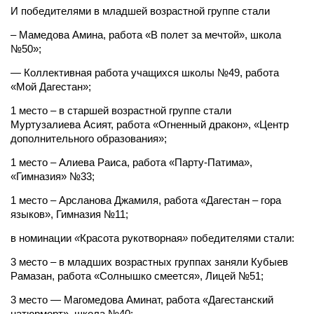
И победителями в младшей возрастной группе стали
– Мамедова Амина, работа «В полет за мечтой», школа
№50»;
— Коллективная работа учащихся школы №49, работа
«Мой Дагестан»;
1 место – в старшей возрастной группе стали
Муртузалиева Асият, работа «Огненный дракон», «Центр
дополнительного образования»;
1 место – Алиева Раиса, работа «Парту-Патима»,
«Гимназия» №33;
1 место – Арсланова Джамиля, работа «Дагестан – гора
языков», Гимназия №11;
в номинации
«
Красота рукотворная
»
победителями стали:
3 место – в младших возрастных группах заняли Кубыев
Рамазан, работа «Солнышко смеется», Лицей №51;
3 место — Магомедова Аминат, работа «Дагестанский
натюрморт», школа №40;