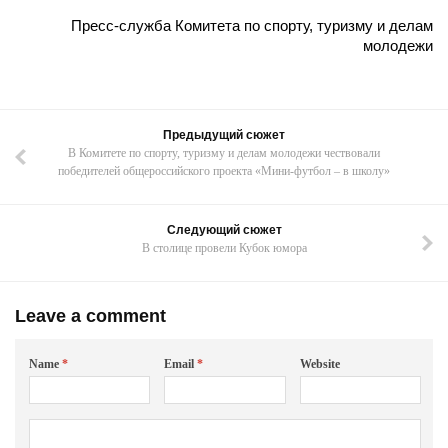
Пресс-служба Комитета по спорту, туризму и делам
молодежи
Предыдущий сюжет
В Комитете по спорту, туризму и делам молодежи чествовали
победителей общероссийского проекта «Мини-футбол – в школу»
Следующий сюжет
В столице провели Кубок юмора
Leave a comment
Name
*
Email
*
Website