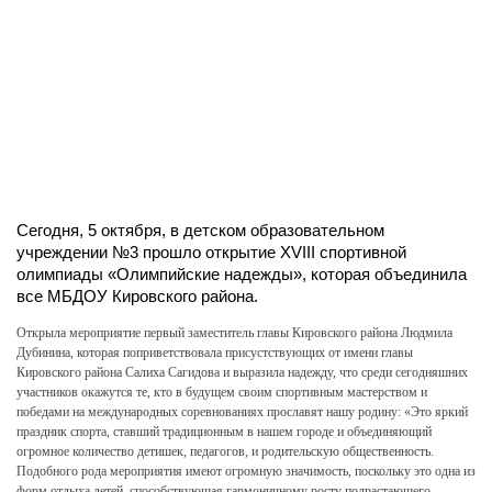
Сегодня, 5 октября, в детском образовательном
учреждении №3 прошло открытие XVIII спортивной
олимпиады «Олимпийские надежды», которая объединила
все МБДОУ Кировского района.
Открыла мероприятие первый заместитель главы Кировского района Людмила
Дубинина, которая поприветствовала присустствующих от имени главы
Кировского района Салиха Сагидова и выразила надежду, что среди сегодняшних
участников окажутся те, кто в будущем своим спортивным мастерством и
победами на международных соревнованиях прославят нашу родину: «Это яркий
праздник спорта, ставший традиционным в нашем городе и объединяющий
огромное количество детишек, педагогов, и родительскую общественность.
Подобного рода мероприятия имеют огромную значимость, поскольку это одна из
форм отдыха детей, способствующая гармоничному росту подрастающего