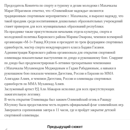
Председатель Комитета по спорту и туризму и делам молодежи г.Махачкалы
Марат Ибрагимов отметил, что «Олимпийские надежды» являются
традиционным спортивным мероприятием г. Махачкалы, и выразил надежду, что
такой праздник среди воспитанников дошкольных образовательных учереждений
станет примером для всех муниципальных образований республики.
На празднике также присутствовали начальник отдела культуры, спорта и
молодежной политика Кировского района Марина Омарова, чемпион всемирной
организации «M-1» Рашид Юсупов и президент по трем федерациям спортивных
единоборств, мастер спорта международного класса Бадави Гасанов.
Администрация Кировского района организовала для открытия спортивной
олимпиады показательные выступления по дзюдо и рукопашному бою. Спарринг
по дзюдо был продемонстрирован 6-летними трехкратными чемпионами
г.Махачкалы Мухаммадом Меджидовым и Гаджи Рабадановым, а навыки в
рукопашном бою показали чемпион Дагестана, России и Евразии по ММА
Алигаджи Алиев, и чемпион Дагестана, России и олимпиады спортивных
единоборств по ММА Мухаммад Алиев.
Заслуженный артист РД Али Абакаров исполнил для всех присутствующих
зажигательную лезгинку.
В честь открытия Олимпиады был зажжен Олимпийский огонь и Рашиду
Юсупову была предоставлена честь поднять официальный флаг олимпийских игр.
Завершатся соревнования завтра в 11 часов, где и пройдет закрытие детской
спортивной олимпиады.
Предыдущий сюжет