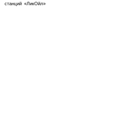
станций «ЛикОйл»