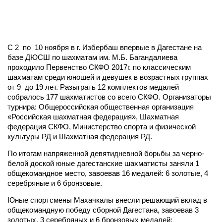
С 2 по 10 ноября в г. Избербаш впервые в Дагестане на
базе ДЮСШ по шахматам им. М.Б. Багандалиева
проходило Первенство СКФО 2017г. по классическим
шахматам среди юношей и девушек в возрастных группах
от 9 до 19 лет. Разыграть 12 комплектов медалей
собралось 177 шахматистов со всего СКФО. Организаторы
турнира: Общероссийская общественная организация
«Российская шахматная федерация», Шахматная
федерация СКФО, Министерство спорта и физической
культуры РД и Шахматная федерация РД.
По итогам напряженной девятидневной борьбы за черно-
белой доской юные дагестанские шахматисты заняли 1
общекомандное место, завоевав 16 медалей: 6 золотые, 4
серебряные и 6 бронзовые.
Юные спортсмены Махачкалы внесли решающий вклад в
общекомандную победу сборной Дагестана, завоевав 3
золотых, 3 серебряных и 6 бронзовых медалей: