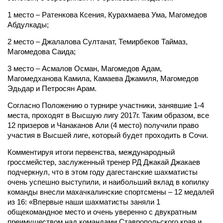
1 место – Ратенкова Ксения, Курахмаева Ума, Магомедов
Абдулкады;
2 место – Джалалова Султанат, Темирбеков Таймаз,
Магомедова Саида;
3 место – Асмалов Осман, Магомедов Адам,
Магомедханова Камила, Камаева Джамиля, Магомедов
Эдьдар и Петросян Арам.
Согласно Положению о турнире участники, занявшие 1-4
места, проходят в Высшую лигу 2017г. Таким образом, все
12 призеров и Чанаканов Али (4 место) получили право
участия в Высшей лиге, который будет проходить в Сочи.
Комментируя итоги первенства, международный
гроссмейстер, заслуженный тренер РД Джакай Джакаев
подчеркнул, что в этом году дагестанские шахматисты
очень успешно выступили, и наибольший вклад в копилку
команды внесли махачкалинские спортсмены – 12 медалей
из 16: «Впервые наши шахматисты заняли 1
общекомандное место и очень уверенно с двукратным
преимуществом над командами Ставропольского края и