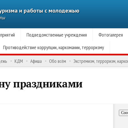
туризма и работы с молодежью
алы
приятий
Подведомственные учреждения
Фотогалерея
Противодействие коррупции, наркомании, терроризму
дежь
КДМ
Афиша
Обо всём
Экстремизм, терроризм, нарк
сну праздниками
Соо