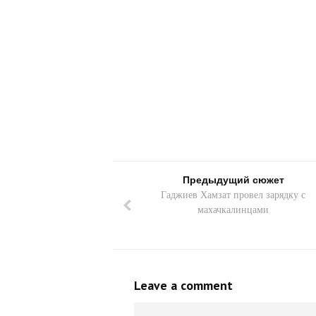
Предыдущий сюжет
Гаджиев Хамзат провел зарядку с
махачкалинцами
Leave a comment