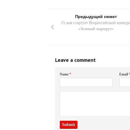
Предыдущий сюжет
15 мая стартует Всероссийский конкур
«Зеленый маршрут»
Leave a comment
Name
*
Email