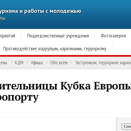
туризма и работы с молодежью
алы
приятий
Подведомственные учреждения
Фотогалерея
Противодействие коррупции, наркомании, терроризму
дежь
КДМ
Афиша
Обо всём
Экстремизм, терроризм, нарк
дительницы Кубка Европ
ропорту
Соо