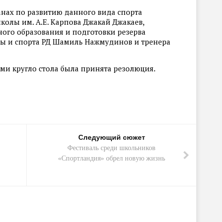
анах по развитию данного вида спорта
колы им. А.Е. Карпова Джакай Джакаев,
ого образования и подготовки резерва
ры и спорта РД Шамиль Нажмудинов и тренера
ми кругло стола была принята резолюция.
Следующий сюжет
Фестиваль среди школьников
«Спортландия» обрел новую жизнь