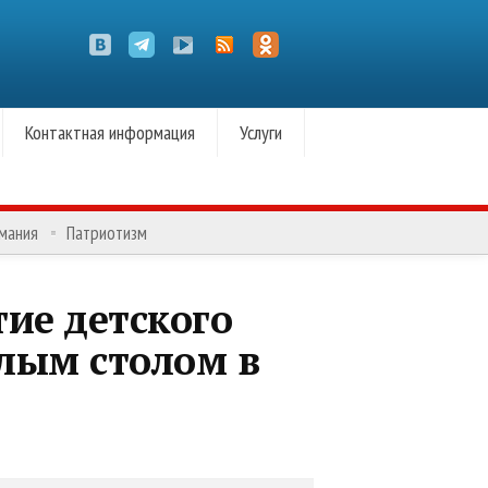
Контактная информация
Услуги
омания
Патриотизм
тие детского
глым столом в