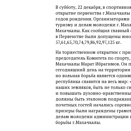
В субботу, 22 декабря, в спортив
открытие первенства г.Махачкалы
годов рождения. Организаторами 
туризму и делам молодежи г. Мах
Махачкалы. Как сообщил главный 
в Первенстве были допущены юно
57,61,65,70,74,79,86,92,97,125 кг.
На торжественном открытии с при
председатель Комитета по спорту
Махачкалы Марат Ибрагимов. Он п
сегодняшний день на территории 
но вольная борьба является одним
республика славится на весь мир:
наших земляков, быть не только с
и повышать духовно-нравственные
должны быть эталоном подражания
почетных гостей начались соревн
призеры были награждены грамота
делам молодежи администрации г
борьбы г.Махачкалы.