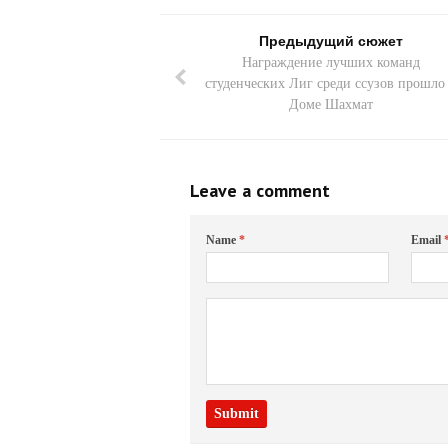
Предыдущий сюжет
Награждение лучших команд
студенческих Лиг среди ссузов прошло
Доме Шахмат
Leave a comment
Name
*
Email