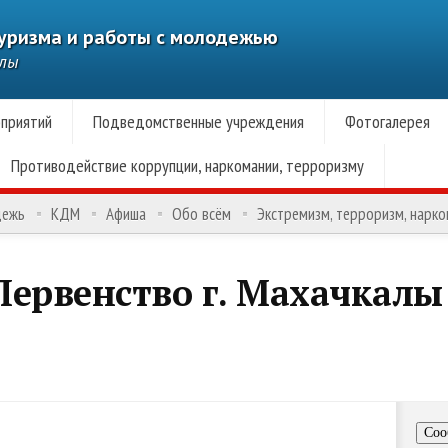
туризма и работы с молодежью
алы
приятий
Подведомственные учреждения
Фотогалерея
Противодействие коррупции, наркомании, терроризму
дежь
КДМ
Афиша
Обо всём
Экстремизм, терроризм, нарк
ервенство г. Махачкалы
Соо