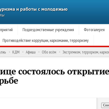
туризма и работы с молодежью
алы
приятий
Подведомственные учреждения
Фотогалерея
Противодействие коррупции, наркомании, терроризму
дежь
КДМ
Афиша
Обо всём
Экстремизм, терроризм, нарк
лице состоялось открыти
рьбе
Соо